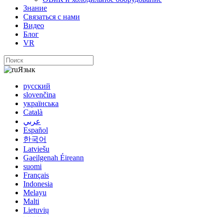
Знание
Связаться с нами
Видео
Блог
VR
Язык
русский
slovenčina
українська
Català
عربي
Español
한국어
Latviešu
Gaeilgenah Éireann
suomi
Français
Indonesia
Melayu
Malti
Lietuvių