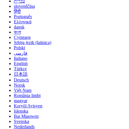
עברית
slovenščina
हिंदी
Português
Ελληνικά
dansk
বাংলা
Cymraeg
Srbija jezik (latinica)
Polski
فارسی
Italiano
English
Türkçe
日本語
Deutsch
Norsk
Việt Nam
România limbi
magyar
Kreyòl Ayisyen
íslenska
Bai Miaowen
Svenska
Nederlands