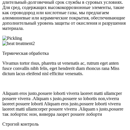
длительный-долговечный срок службы в суровых условиях.
Для сред, содержащих высококоррозионные элементы, такие
как сероводород или кислотные газы, мы предлагаем
алюминиевые или керамические покрытия, обеспечивающие
дополнительный уровень защиты от окисления и разрушения
материала.
Термическая обработка
Vivamus tortor risus, pharetra ut venenatis ac, rutrum eget anten
fusce convallis nibh felis, eget hendrerit diam rhoncus rana Miss
dictum lacus eleifend nisl efficitur venenatis.
Aliquam eros justo,posuere loborti viverra laoreet matti ullamcper
posuere viverra .Aliquam s justo,posuere so lobortis non,viverra
laoreet posuere loborti Aliquam eros justo,posuere loborti viverra
laoreet matti ullamcorper posuere viverra .Aliquam s justo,posuere
так лобортис нон, виверра лаорет posuere лоборти
Строгий контроль