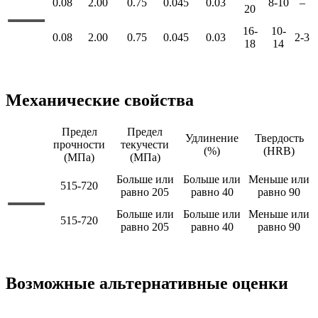
ТП304
0.08
2.00
0.75
0.045
0.03
8-10
–
20
16-
10-
ТП316
0.08
2.00
0.75
0.045
0.03
2-3
18
14
Механические свойства
Предел
Предел
Удлинение
Твердость
Оценка
прочности
текучести
(%)
(HRB)
(МПа)
(МПа)
Больше или
Больше или
Меньше или
ТП304
515-720
равно 205
равно 40
равно 90
Больше или
Больше или
Меньше или
ТП316
515-720
равно 205
равно 40
равно 90
Возможные альтернативные оценки