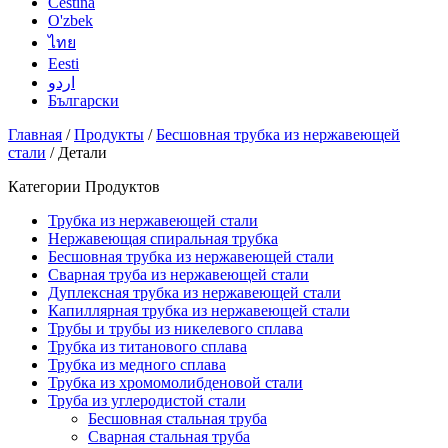
Čeština
O'zbek
ไทย
Eesti
اردو
Български
Главная
/
Продукты
/
Бесшовная трубка из нержавеющей
стали
/ Детали
Категории Продуктов
Трубка из нержавеющей стали
Нержавеющая спиральная трубка
Бесшовная трубка из нержавеющей стали
Сварная труба из нержавеющей стали
Дуплексная трубка из нержавеющей стали
Капиллярная трубка из нержавеющей стали
Трубы и трубы из никелевого сплава
Трубка из титанового сплава
Трубка из медного сплава
Трубка из хромомолибденовой стали
Труба из углеродистой стали
Бесшовная стальная труба
Сварная стальная труба