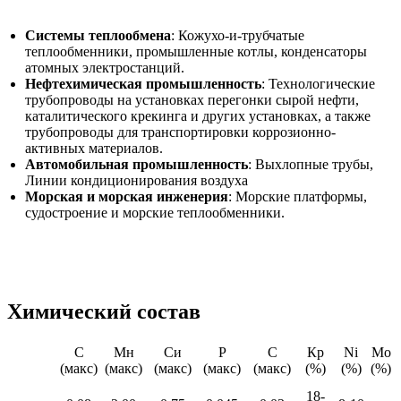
Системы теплообмена
: Кожухо-и-трубчатые
теплообменники, промышленные котлы, конденсаторы
атомных электростанций.
Нефтехимическая промышленность
: Технологические
трубопроводы на установках перегонки сырой нефти,
каталитического крекинга и других установках, а также
трубопроводы для транспортировки коррозионно-
активных материалов.
Автомобильная промышленность
: Выхлопные трубы,
Линии кондиционирования воздуха
Морская и морская инженерия
: Морские платформы,
судостроение и морские теплообменники.
Химический состав
С
Мн
Си
Р
С
Кр
Ni
Мо
Оценка
(макс)
(макс)
(макс)
(макс)
(макс)
(%)
(%)
(%)
18-