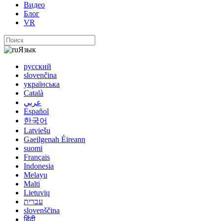
Видео
Блог
VR
Язык
русский
slovenčina
українська
Català
عربي
Español
한국어
Latviešu
Gaeilgenah Éireann
suomi
Français
Indonesia
Melayu
Malti
Lietuvių
עברית
slovenščina
हिंदी