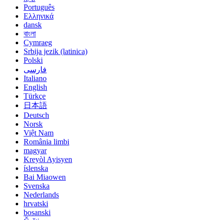
Português
Ελληνικά
dansk
বাংলা
Cymraeg
Srbija jezik (latinica)
Polski
فارسی
Italiano
English
Türkçe
日本語
Deutsch
Norsk
Việt Nam
România limbi
magyar
Kreyòl Ayisyen
íslenska
Bai Miaowen
Svenska
Nederlands
hrvatski
bosanski